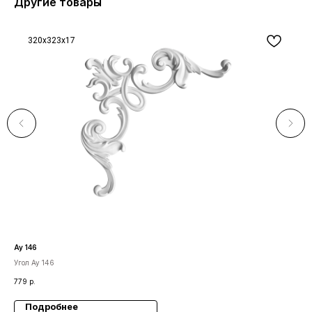
Другие товары
320x323x17
Ау 146
А 2
Угол Ау 146
Кол
779
р.
8 6
Подробнее