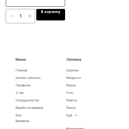
В корзину
Меню
Лепнина
Главная
Карнизы
Каталог лепнины
Молдинги
Портфолио
Фризы
О нас
Углы
Сотрудничество
Розетки
Дизайн интерьеров
Рамки
Блог
Ещё...->
Контакты
Контакты