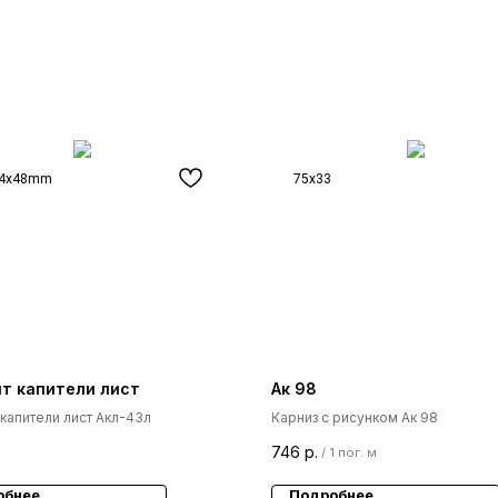
24x48mm
75x33
т капители лист
Ак 98
капители лист Акл-43л
Карниз с рисунком Ак 98
746
р.
/
1 пог. м
обнее
Подробнее