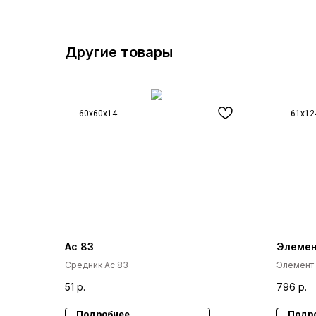
Другие товары
60x60x14
61x1
Ас 83
Элемен
Средник Ас 83
Элемент 
51
р.
796
р.
Подробнее
Подр