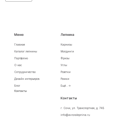
Меню
Лепнина
Главная
Карнизы
Каталог лепнины
Молдинги
Портфолио
Фризы
О нас
Углы
Сотрудничество
Розетки
Дизайн интерьеров
Рамки
Блог
Ещё...->
Контакты
Контакты
г. Сочи, ул. Транспортная, д. 74Б
info@avroralepnina.ru