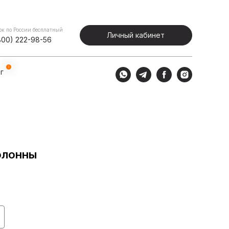
Портфолио
Блог
Личный кабинет
ок по России бесплатный
Личный кабинет
800) 222-98-56
г
олонны