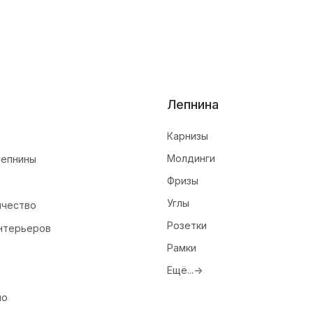
Лепнина
Карнизы
Молдинги
лепнины
Фризы
Углы
ичество
Розетки
нтерьеров
Рамки
Ещё...->
ио