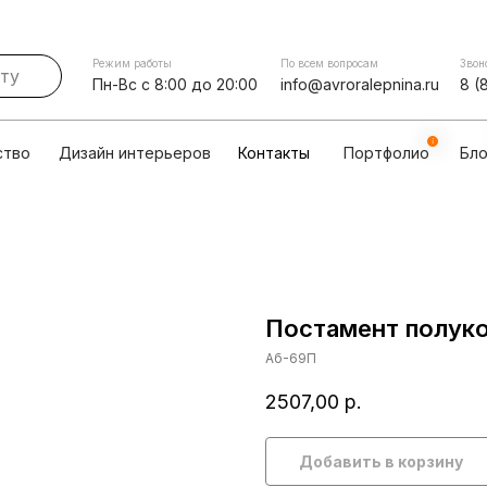
Контакты
мпании
Сотрудничество
Дизайн интерьеров
Режим работы
По всем вопросам
Звон
Пн-Вс с 8:00 до 20:00
info@avroralepnina.ru
8 (
ство
Дизайн интерьеров
Контакты
Портфолио
Бло
Постамент полук
Аб-69П
2507,00
р.
Добавить в корзину