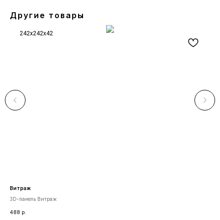
Другие товары
242x242x42
Витраж
М 1
3D-панель Витраж
Мол
488
р.
758