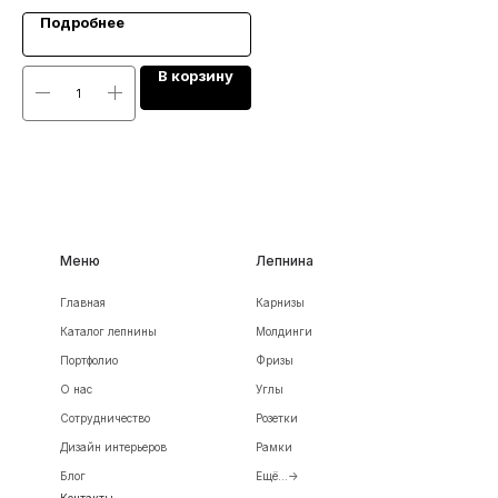
Подробнее
В корзину
Меню
Лепнина
Главная
Карнизы
Каталог лепнины
Молдинги
Портфолио
Фризы
О нас
Углы
Сотрудничество
Розетки
Дизайн интерьеров
Рамки
Блог
Ещё...->
Контакты