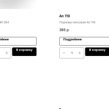
Ап 119
 М 284
Порезка гипсовая Ап 119
386
р.
обнее
Подробнее
В корзину
В корзину