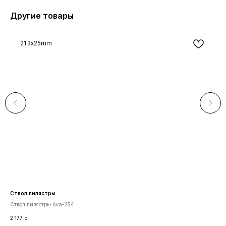
Другие товары
213x25mm
Ствол пилястры
Кт 
Ствол пилястры Ака-254
Гла
2 177
р.
1 9