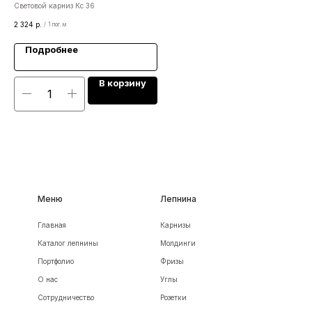
Световой карниз Кс 36
Уго
2 324
р.
348
/
1 пог. м
Подробнее
В корзину
Меню
Лепнина
Главная
Карнизы
Каталог лепнины
Молдинги
Портфолио
Фризы
О нас
Углы
Сотрудничество
Розетки