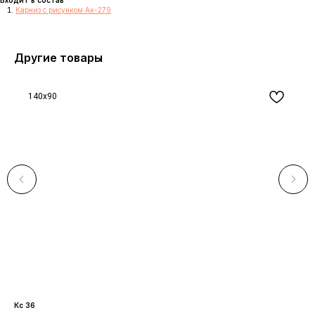
Карниз с рисунком Ак-279
Другие товары
140x90
Кс 36
Ау 