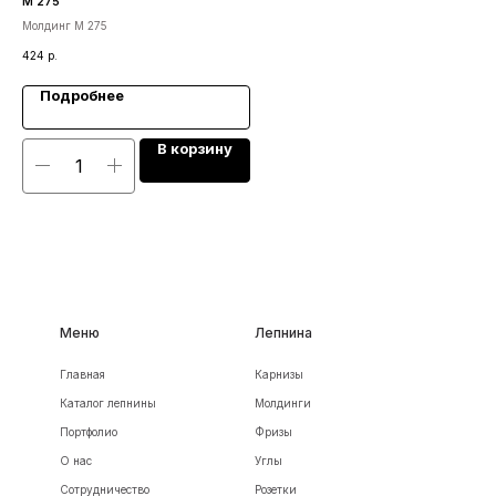
М 275
Аф
Молдинг М 275
Фри
424
р.
1 6
Подробнее
В корзину
Меню
Лепнина
Главная
Карнизы
Каталог лепнины
Молдинги
Портфолио
Фризы
О нас
Углы
Сотрудничество
Розетки