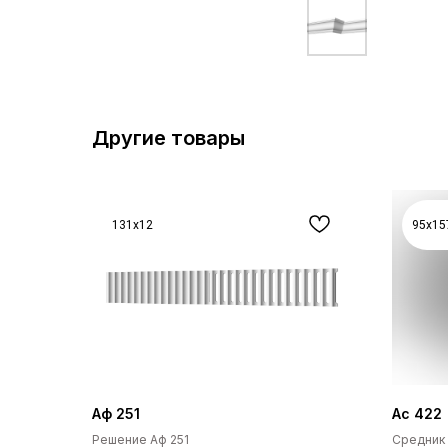
Другие товары
131x12
95x15
Аф 251
Ас 422
Решение Аф 251
Средник 