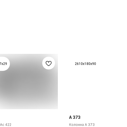
7x29
2610x180x90
А 373
Ас 422
Колонна А 373