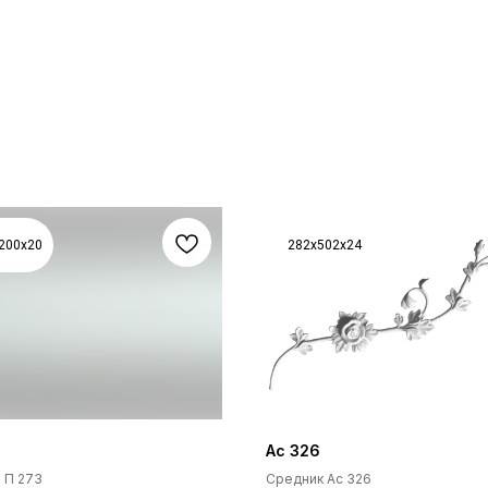
200x20
282x502x24
Ас 326
 П 273
Средник Ас 326