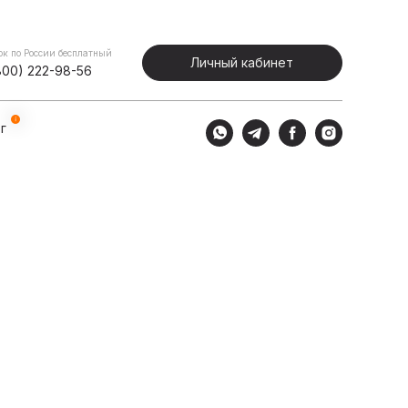
Портфолио
Блог
Личный кабинет
ок по России бесплатный
Личный кабинет
800) 222-98-56
г