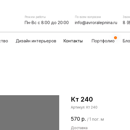
Контакты
мпании
Сотрудничество
Дизайн интерьеров
Режим работы
По всем вопросам
Звон
Пн-Вс с 8:00 до 20:00
info@avroralepnina.ru
8 (
ство
Дизайн интерьеров
Контакты
Портфолио
Бло
Кт 240
Артикул:
Кт 240
570
р.
/
1 пог. м
Доставка