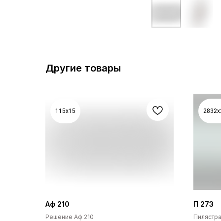
Другие товары
115x15
2832x
Аф 210
П 273
Решение Аф 210
Пилястра