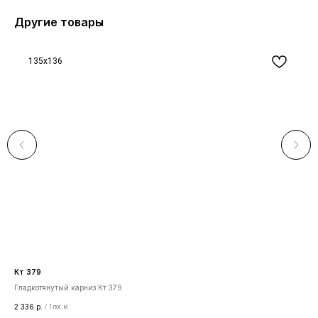
Другие товары
135x136
Кт 379
Ств
Гладкотянутый карниз Кт 379
Ств
2 336
р.
2 5
/
1 пог. м