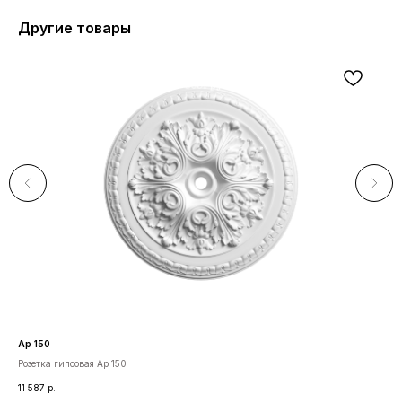
Другие товары
Ар 150
М 2
Розетка гипсовая Ар 150
Мол
11 587
р.
506