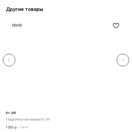
Другие товары
58x58
Кт 241
Ап 
Гладкотянутый карниз Кт 241
Пор
1 050
р.
236
/
1 пог. м