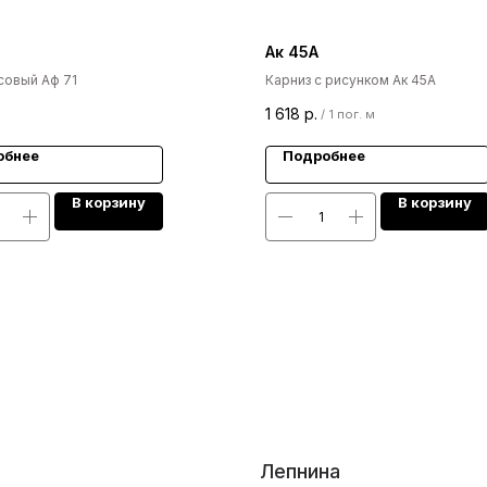
Ак 45А
совый Аф 71
Карниз с рисунком Ак 45А
1 618
р.
/
1 пог. м
обнее
Подробнее
В корзину
В корзину
Лепнина