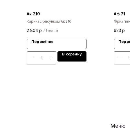
Ак 210
Аф 71
Карниз с рисунком Ак 210
Фриз гип
2 804
р.
623
р.
/
1 пог. м
Подробнее
Подр
В корзину
Меню