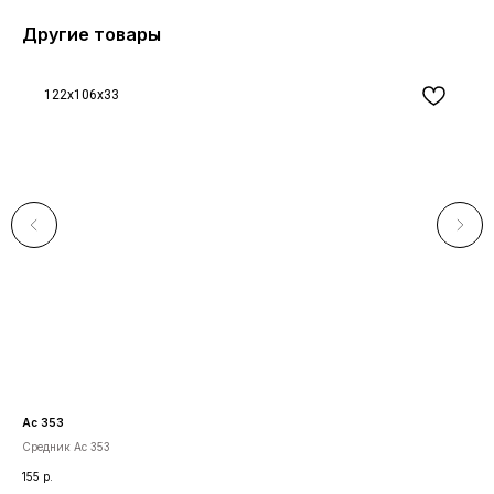
Другие товары
122x106x33
Ас 353
Ап 
Средник Ас 353
Пор
155
р.
291