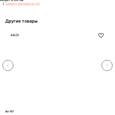
Карниз с рисунком Ак-212
Другие товары
44x20
Ап 147
М 