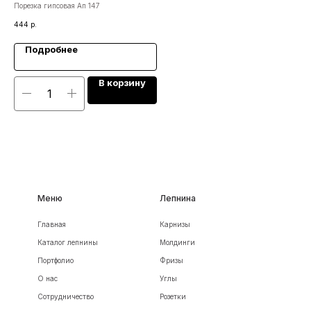
Порезка гипсовая Ап 147
Мол
444
р.
1 8
Подробнее
В корзину
Меню
Лепнина
Главная
Карнизы
Каталог лепнины
Молдинги
Портфолио
Фризы
О нас
Углы
Сотрудничество
Розетки