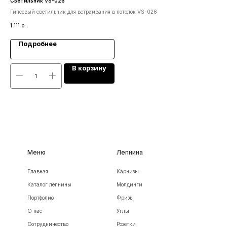
Светильник VS-026
Ср
Гипсовый светильник для встраивания в потолок VS-026
Сре
1 111
р.
Подробнее
В корзину
Меню
Лепнина
Главная
Карнизы
Каталог лепнины
Молдинги
Портфолио
Фризы
О нас
Углы
Сотрудничество
Розетки