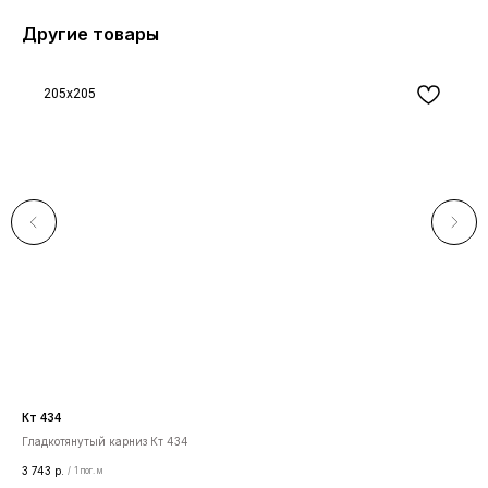
Другие товары
205x205
Кт 434
Ас 
Гладкотянутый карниз Кт 434
Сре
3 743
р.
233
/
1 пог. м