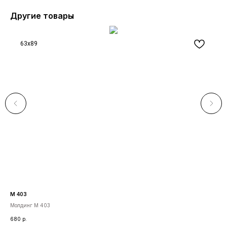
Другие товары
63x89
М 403
М 2
Молдинг М 403
Мол
680
р.
360