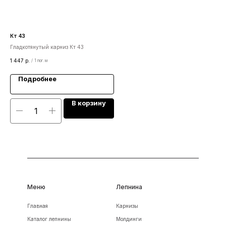
Кт 43
Акн
Гладкотянутый карниз Кт 43
Кро
1 447
р.
84
/
1 пог. м
Подробнее
В корзину
Меню
Лепнина
Главная
Карнизы
Каталог лепнины
Молдинги