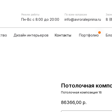
Контакты
мпании
Сотрудничество
Дизайн интерьеров
Режим работы
По всем вопросам
Звон
Пн-Вс с 8:00 до 20:00
info@avroralepnina.ru
8 (
ство
Дизайн интерьеров
Контакты
Портфолио
Бло
Потолочная компо
Потолочная композиция 16
86366,00
р.