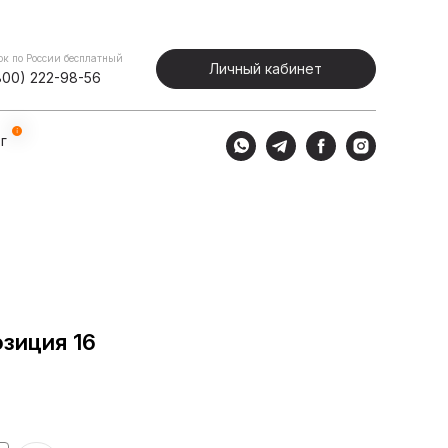
Портфолио
Блог
Личный кабинет
ок по России бесплатный
Личный кабинет
800) 222-98-56
г
зиция 16