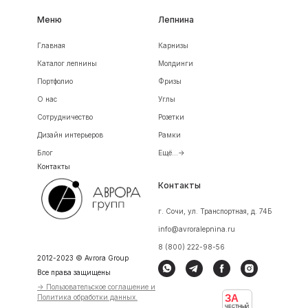
Меню
Лепнина
Главная
Карнизы
Каталог лепнины
Молдинги
Портфолио
Фризы
О нас
Углы
Сотрудничество
Розетки
Дизайн интерьеров
Рамки
Блог
Ещё...->
Контакты
Контакты
г. Сочи, ул. Транспортная, д. 74Б
info@avroralepnina.ru
8 (800) 222-98-56
2012-2023 © Avrora Group
Все права защищены
-> Пользовательское соглашение и
ЗА
Политика обработки данных.
ЧЕСТНЫЙ