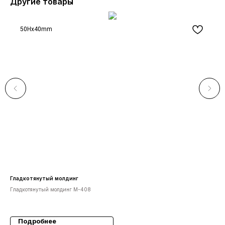
Другие товары
50Нх40mm
Гладкотянутый молдинг
Све
Гладкотянутый молдинг М-408
Гип
992
Подробнее