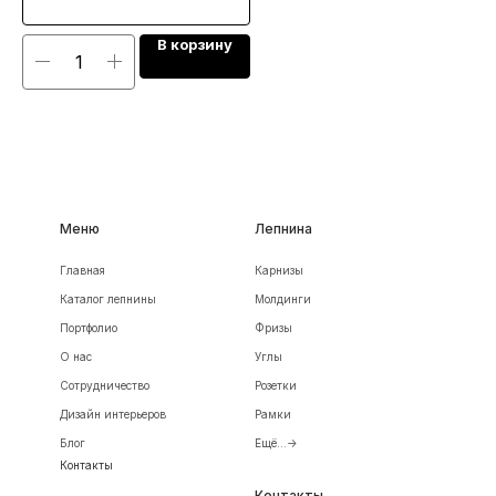
В корзину
Меню
Лепнина
Главная
Карнизы
Каталог лепнины
Молдинги
Портфолио
Фризы
О нас
Углы
Сотрудничество
Розетки
Дизайн интерьеров
Рамки
Блог
Ещё...->
Контакты
Контакты