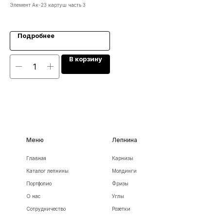
Элемент Ак-23 картуш часть 3
3D-
546
Подробнее
В корзину
Меню
Лепнина
Главная
Карнизы
Каталог лепнины
Молдинги
Портфолио
Фризы
О нас
Углы
Сотрудничество
Розетки