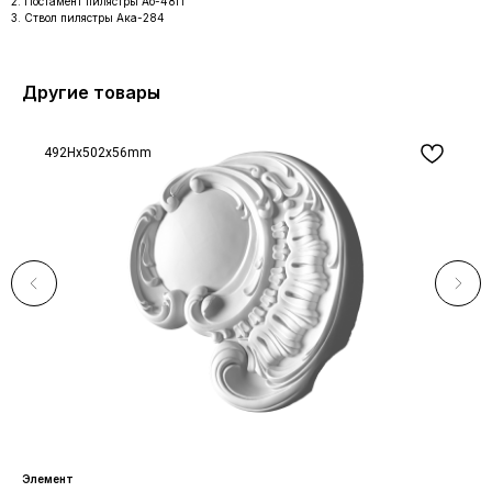
Постамент пилястры Аб-48П
Ствол пилястры Ака-284
Другие товары
492Hx502x56mm
Элемент
Бум