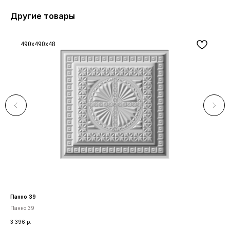
Другие товары
490x490x48
Панно 39
Ас 
Панно 39
Сре
3 396
р.
30