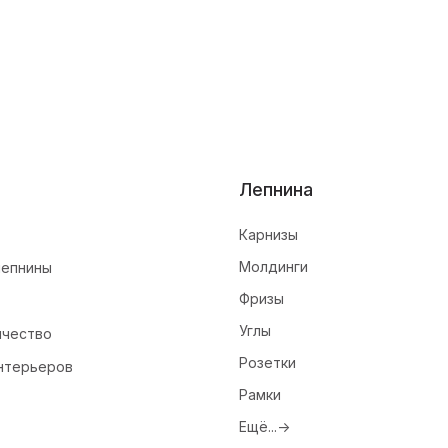
Лепнина
Карнизы
Молдинги
лепнины
Фризы
Углы
ичество
Розетки
нтерьеров
Рамки
Ещё...->