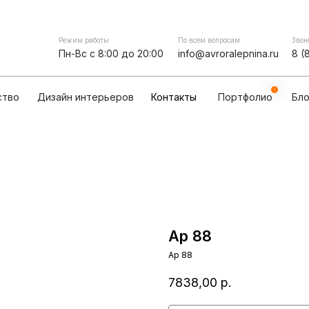
Контакты
мпании
Сотрудничество
Дизайн интерьеров
Режим работы
По всем вопросам
Звон
Пн-Вс с 8:00 до 20:00
info@avroralepnina.ru
8 (
ство
Дизайн интерьеров
Контакты
Портфолио
Бло
Ар 88
Ар 88
7838,00
р.