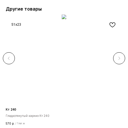
Другие товары
51x23
Кт 240
Ас 
Гладкотянутый карниз Кт 240
Сре
570
р.
108
/
1 пог. м