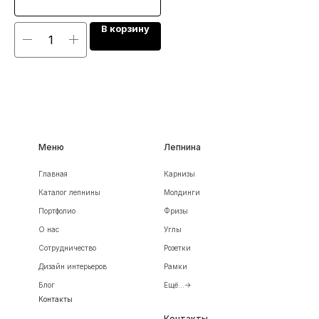
В корзину
Меню
Лепнина
Главная
Карнизы
Каталог лепнины
Молдинги
Портфолио
Фризы
О нас
Углы
Сотрудничество
Розетки
Дизайн интерьеров
Рамки
Блог
Ещё...->
Контакты
Контакты