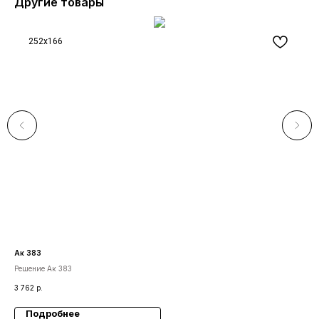
Другие товары
252x166
Ак 383
Ар 
Решение Ак 383
Роз
3 762
р.
12 
Подробнее