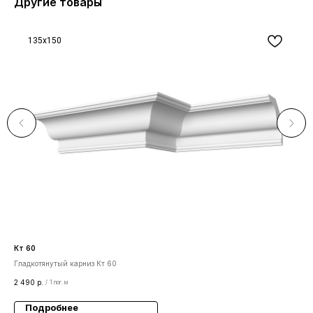
Другие товары
135x150
Кт 60
М 
Гладкотянутый карниз Кт 60
Мол
2 490
р.
1 27
/
1 пог. м
Подробнее