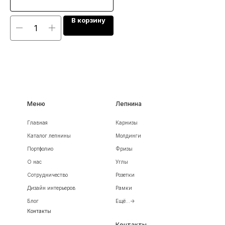
В корзину
Меню
Лепнина
Главная
Карнизы
Каталог лепнины
Молдинги
Портфолио
Фризы
О нас
Углы
Сотрудничество
Розетки
Дизайн интерьеров
Рамки
Блог
Ещё...->
Контакты
Контакты