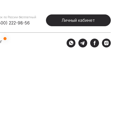
Портфолио
Блог
Личный кабинет
ок по России бесплатный
Личный кабинет
800) 222-98-56
г