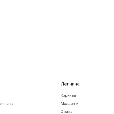
Лепнина
Карнизы
Молдинги
лепнины
Фризы