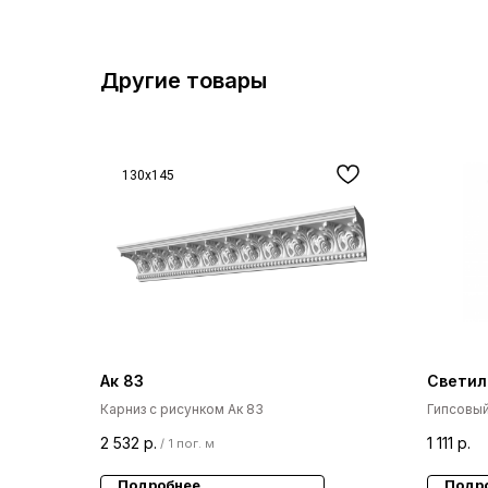
Другие товары
130x145
Ак 83
Светил
Карниз с рисунком Ак 83
Гипсовый
потолок 
2 532
р.
1 111
р.
/
1 пог. м
Подробнее
Подр