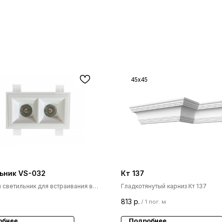
45x45
ьник VS-032
Кт 137
 светильник для встраивания в
Гладкотянутый карниз Кт 137
VS-032
813
р.
/
1 пог. м
обнее
Подробнее