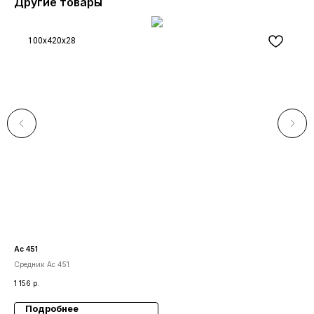
Другие товары
100x420x28
Ас 451
М 2
Средник Ас 451
Мол
1 156
р.
424
Подробнее