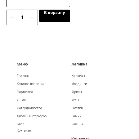
В корзину
Меню
Лепнина
Главная
Карнизы
Каталог лепнины
Молдинги
Портфолио
Фризы
О нас
Углы
Сотрудничество
Розетки
Дизайн интерьеров
Рамки
Блог
Ещё...->
Контакты
Контакты