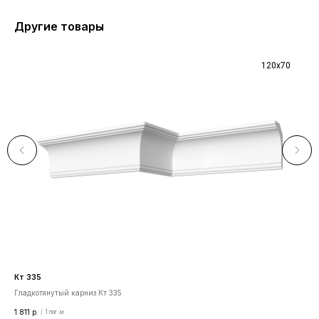
Другие товары
120x70
Кт 335
Пир
Гладкотянутый карниз Кт 335
3D-
1 811
р.
369
/
1 пог. м