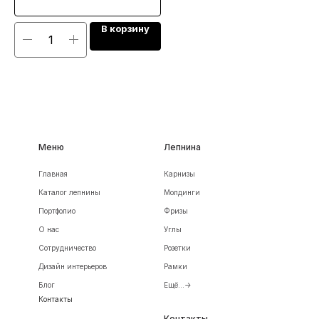
В корзину
Меню
Лепнина
Главная
Карнизы
Каталог лепнины
Молдинги
Портфолио
Фризы
О нас
Углы
Сотрудничество
Розетки
Дизайн интерьеров
Рамки
Блог
Ещё...->
Контакты
Контакты