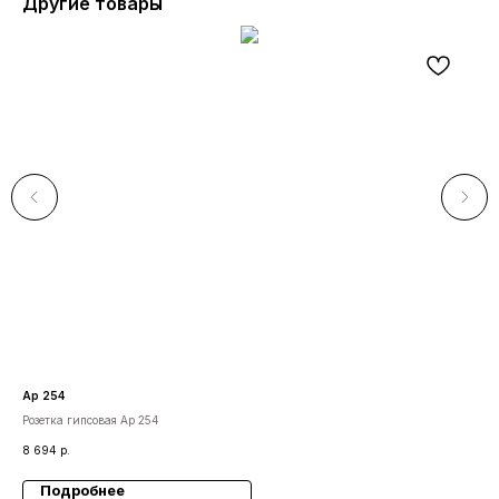
Другие товары
Ар 254
А 1
Розетка гипсовая Ар 254
Кол
8 694
р.
7 9
Подробнее