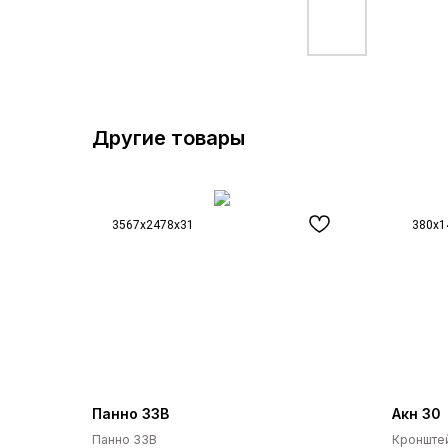
Другие товары
3567x2478x31
380x1
Панно 33В
Акн 30
Панно 33В
Кронштей